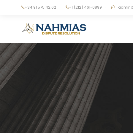
+34 91 575 42 62
·
+1 (212) 461-0899
·
admin@