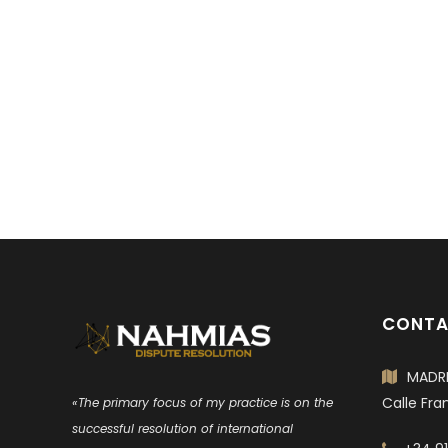
CONTA
MADRI
Calle Fra
«The primary focus of my practice is on the
successful resolution of international