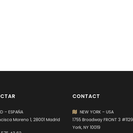
CTAR
CONTACT
D – ESPAÑA
NEW YORK – USA
ncisca Moreno 1, 28001 Madrid
1755 Broadway FRONT 3 #112
York, NY 10019